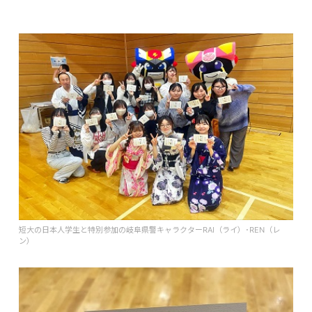
短大の日本人学生と特別参加の岐阜県警キャラクターRAI（ライ）･REN（レ
ン）