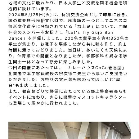
地域の文化に触れたり、日本人学生と交流を図る機会を積
極的に設けています。
2024年5月28日(火)は、特別交流企画として昨年に続き、
国の重要無形民俗文化財で、風流踊の一つとしてユネスコ
無形文化遺産に登録されている「郡上踊」について、同保
存会のメンバーをお招きし「Let's Try Gujo Bon
Dance」を開催しました。200名の留学生を含む350名の
学生が集まり、お囃子を堪能しながら共に輪を作り、約１
時間に渡っておどりました。当日は、あいにくの天候によ
り、体育館での開催となりましたが、学部学科の異なる学
生同士一体となって存分に楽しみました。
今回の開催にあたっては、「カレーハウスCoCo壱番屋」
創業者で本学客員教授の宗次德二先生から厚いご支援をい
ただきました。お祭りの雰囲気も味わってほしいと“屋
台”も出店しました。
また、徹夜おどりで警備にあたっている郡上警察署員らも
イベントに加わり、さらに県警のマスコットキャラクター
も登場して賑やかに行われました。