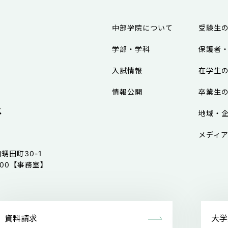
中部学院について
受験生
学部・学科
保護者
入試情報
在学生
情報公開
卒業生
ス
地域・
メディ
甥田町30-1
-3600【事務室】
資料請求
大学