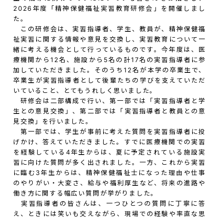
2026年度「精神保健福祉実習教育研修会」を開催しまし
た。
この研修会は、実習指導者、学生、教員が、精神保健福
祉実習に関する情報や意見を交換し、実習教育について一
緒に考える機会として行っているものです。今年度は、医
療機関から12名、施設から5名の計17名の実習指導者に参
加していただきました。そのうち12名が本学の卒業生で、
卒業生が実習指導者として後輩たちの学びを支えていただ
いていること、とてもうれしく思いました。
研修会は二部構成で行い、第一部では「実習指導者と学
生との意見交換」、第二部では「実習指導者と教員との意
見交換」を行いました。
第一部では、学生が事前に考えた質問を実習指導者に投
げかけ、答えていただきました。すでに医療機関での実習
を経験している4年生からは、夏に予定されている施設実
習に向けた質問が多く出されました。一方、これから実習
に臨む3年生からは、精神保健福祉士になった理由や仕事
のやりがい・大変さ、給与や福利厚生など、将来の進路や
働き方に関する幅広い質問が挙がりました。
実習指導者の皆さんは、一つひとつの質問に丁寧に答
え、ときには笑いも交えながら、現場での経験や率直な思