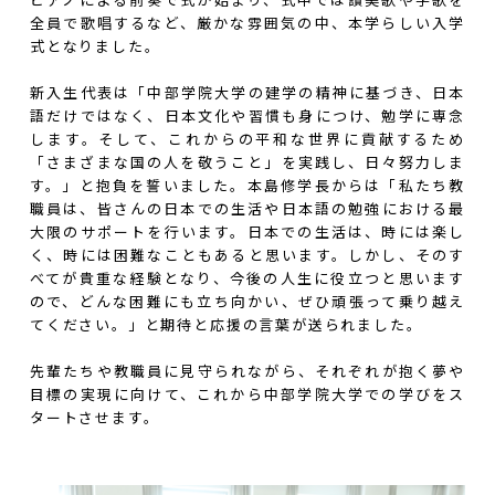
ピアノによる前奏で式が始まり、式中では讃美歌や学歌を
全員で歌唱するなど、厳かな雰囲気の中、本学らしい入学
式となりました。
新入生代表は「中部学院大学の建学の精神に基づき、日本
語だけではなく、日本文化や習慣も身につけ、勉学に専念
します。そして、これからの平和な世界に貢献するため
「さまざまな国の人を敬うこと」を実践し、日々努力しま
す。」と抱負を誓いました。本島修学長からは「私たち教
職員は、皆さんの日本での生活や日本語の勉強における最
大限のサポートを行います。日本での生活は、時には楽し
く、時には困難なこともあると思います。しかし、そのす
べてが貴重な経験となり、今後の人生に役立つと思います
ので、どんな困難にも立ち向かい、ぜひ頑張って乗り越え
てください。」と期待と応援の言葉が送られました。
先輩たちや教職員に見守られながら、それぞれが抱く夢や
目標の実現に向けて、これから中部学院大学での学びをス
タートさせます。