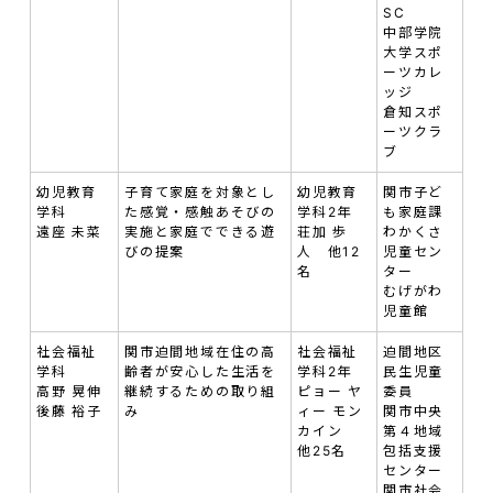
SC
中部学院
大学スポ
ーツカレ
ッジ
倉知スポ
ーツクラ
ブ
幼児教育
子育て家庭を対象とし
幼児教育
関市子ど
学科
た感覚・感触あそびの
学科2年
も家庭課
遠座 未菜
実施と家庭でできる遊
荘加 歩
わかくさ
びの提案
人 他12
児童セン
名
ター
むげがわ
児童館
社会福祉
関市迫間地域在住の高
社会福祉
迫間地区
学科
齢者が安心した生活を
学科2年
民生児童
高野 晃伸
継続するための取り組
ピョー ヤ
委員
後藤 裕子
み
ィー モン
関市中央
カイン
第４地域
他25名
包括支援
センター
関市社会