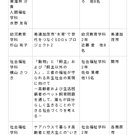
東海林 沙
ろ 他9名
貴
人間福祉
学科
水野 友有
幼児教育
美濃加茂市“木育”で世
幼児教育学科
美濃加
学科
代をつなぐSDGｓプロ
2年
茂市
杉山 祐子
ジェクト2
近藤 愛 他8
名
社会福祉
「動物」と「飼主」お
社会福祉学科
関市
学科
よび「飼主以外の
2年
横山 さつ
人」、三者の福祉が守
佐伯 果椰
き
られる共生社会の実現
他15名
に向けて
－高齢者および生活困
窮者のペット飼育問題
を通して、誰もが自分
らしく生きることので
きる社会づくりを考え
る－
社会福祉
ケアハウスで暮らす高
社会福祉学科
各務原
学科
齢者と短大生との“いき
2年
市