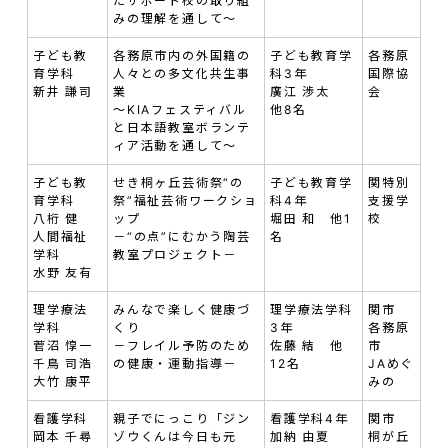
たサポート校の取り組
みの理解を通して～
子ども教
各務原市内の外国籍の
子ども教育学
各務原
育学科
人々との多文化共生事
科3年
国際協
新井 謙司
業
廣江 渉太
会
～KIAフェスティバル
他8名
と日本語教室ボランテ
ィア活動を通して～
子ども教
せき桐ヶ丘芸術祭“の
子ども教育学
関特別
育学科
祭”福祉芸術ワークショ
科4年
支援学
八桁 健
ップ
堀田 和 他1
校
人間福祉
－“の点”にむかう陶芸
名
学科
教室プロジェクト－
水野 友有
理学療法
みんなで楽しく健康づ
理学療法学科
関市
学科
くり
3年
各務原
菅沼 惇一
－フレイル予防のため
佐藤 結 他
市
千鳥 司浩
の健康・運動指導－
12名
JAめぐ
大竹 康平
みの
看護学科
親子でにっこり「ジン
看護学科4年
関市
岡本 千尋
ゾウくんは今日も元
加納 由夏
桐が丘