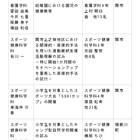
看護学科
幼稚園における園児の
看護学科4年
関市
留田 由美
健康教育
上村 明日
今井 七重
香 他13名
尾藤 泰子
篠田 利佳
スポーツ
関市上之保地区におけ
スポーツ健康
関市
健康科学
る間接的・直接的手法
科学科3年
科
を用いた運動継続支援
志田 聖夜
有川 一
活動発展の試み
他8名
－特に開始1か月間の
モチベーションアップ
を重視した直接的手法
の試行－
スポーツ
小学生を対象としたス
スポーツ健康
関市
健康科学
ポーツ大会「SEKIカッ
科学科4年
科
プ」の開催
渡邉 虹希
東海林 沙
他21名
貴
スポーツ
小学生を対象としたキ
スポーツ健康
揖斐川
健康科学
ャンプ型自然学校開催
科学科3年
町
科
の試み
横尾 ちひ