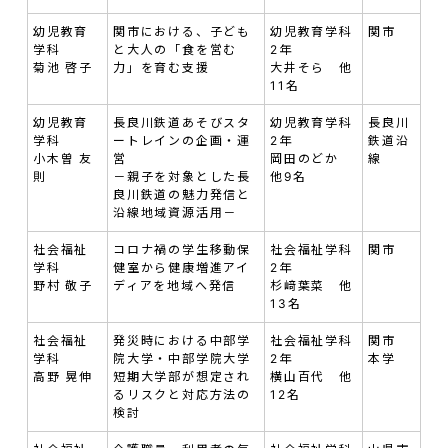
幼児教育
関市における、子ども
幼児教育学科
関市
学科
と大人の「食を営む
2年
菊池 啓子
力」を育む支援
大井そら 他
11名
幼児教育
長良川鉄道あそびスタ
幼児教育学科
長良川
学科
ートレインの企画・運
2年
鉄道沿
小木曽 友
営
岡田のどか
線
則
－親子を対象とした長
他9名
良川鉄道の魅力発信と
沿線地域資源活用－
社会福祉
コロナ禍の学生移動保
社会福祉学科
関市
学科
健室から健康増進アイ
2年
野村 敬子
ディアを地域へ発信
杉﨑葉菜 他
13名
社会福祉
発災時における中部学
社会福祉学科
関市
学科
院大学・中部学院大学
2年
本学
高野 晃伸
短期大学部が想定され
横山百代 他
るリスクと対応方法の
12名
検討