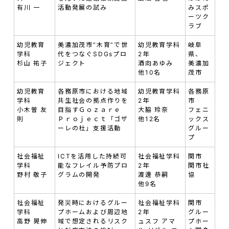
有川 一
活動発展の試み
みスポ
ーツク
ラブ
幼児教育
美濃加茂市“木育”で世
幼児教育学科
岐阜
学科
代をつなぐSDGsプロ
2年
県、
杉山 祐子
ジェクト
酒向あゆみ
美濃加
他10名
茂市
幼児教育
各務原市における地域
幼児教育学科
各務原
学科
共生社会の拠点作りを
2年
市
小木曽 友
目指すＧｏｚａｒｅ
大脇 玲奈
フェニ
則
Ｐｒｏｊｅｃｔ「ゴザ
他12名
ックス
ーレの杜」支援活動
グルー
プ
社会福祉
ICTを活用した持続可
社会福祉学科
関市
学科
能なフレイル予防プロ
2年
関市社
野村 敬子
グラムの開発
渡邊 恭嗣
協
他9名
社会福祉
発災時におけるグルー
社会福祉学科
関市
学科
プホームおよび周辺地
2年
グルー
高野 晃伸
域で想定されるリスク
ュスフ アマ
プホー