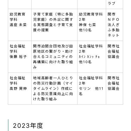
ラブ
幼児教育
子育て家庭（特に多胎
幼児教育学科
関市
学科
児家庭）の外出に関す
2年
ＮＰＯ
遠座 未菜
る実態調査と子育て支
神保 七菜
法人ぎ
援の提案
他10名
ふ多胎
ネット
社会福祉
関市迫間台団地及び田
社会福祉学科
関市社
学科
原地区の繋がり・助け
2年
会福祉
後藤 裕子
合えるコミュニティの
ｶｲﾝ ｶﾝｯ ﾁｮ
協議会
再構築に向けた取り組
他10名
み
社会福祉
地域高齢者一人ひとり
社会福祉学科
関市社
学科
の防災行動計画（マイ
2年
会福祉
高野 晃伸
タイムライン）作成に
セリン 他11
協議会
よる防災意識向上に向
名
けた取り組み
2023年度