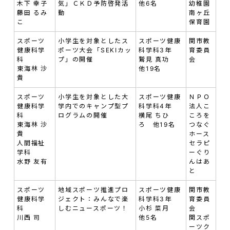
木下 幸子
気」ＣＫＤ予防啓発活
他6名
幼稚園
藤田 るみ
動
南ヶ丘
こ
保育園
スポーツ
小学生を対象としたス
スポーツ健康
関市教
健康科学
ポーツ大会「SEKIカッ
科学科3年
育委員
科
プ」の開催
鷲見 真功
会
東海林 沙
他19名
貴
スポーツ
小学生を対象とした大
スポーツ健康
ＮＰＯ
健康科学
学内でのキャンプ型プ
科学科4年
法人こ
科
ログラムの開催
横尾 ちひ
ころを
東海林 沙
ろ 他19名
つなぐ
貴
ホース
人間福祉
セラピ
学科
ーぐり
水野 友有
んはあ
と
スポーツ
地域スポーツ推進プロ
スポーツ健康
関市教
健康科学
ジェクト：みんなで楽
科学科3年
育委員
科
しむニュースポーツ！
小杉 菜月
会
川西 司
他5名
関スポ
ーツク