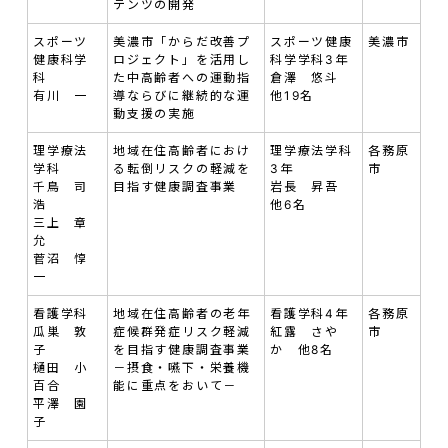
テンツの開発
スポーツ
美濃市「からだ改善プ
スポーツ健康
美濃市
健康科学
ロジェクト」を活用し
科学学科3年
科
た中高齢者への運動指
倉澤 悠斗
有川 一
導ならびに継続的な運
他19名
動支援の実施
理学療法
地域在住高齢者におけ
理学療法学科
各務原
学科
る転倒リスクの軽減を
3年
市
千鳥 司
目指す健康調査事業
岩長 昇吾
浩
他6名
三上 章
允
菅沼 惇
一
看護学科
地域在住高齢者の老年
看護学科4年
各務原
瓜巣 敦
症候群発症リスク軽減
紅露 さや
市
子
を目指す健康調査事業
か 他8名
樋田 小
－摂食・嚥下・栄養機
百合
能に重点をおいて－
平澤 園
子