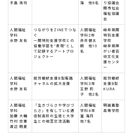
手島 浩司
海 他9名
り協議会
関市社会
福祉協議
会
人間福祉
つながりをZINEでつな
人間福祉
岐阜県関
学科
ぐ
学科2年
特別支援
水野 友有
ー関特別支援学校との
赤井健太
学校
協働学習を"表現"とし
朗 他10
岐阜県障
て記録するアートプロ
名
がい者芸
ジェクトー
術文化支
援センタ
ー
人間福祉
就労継続支援B型販路
人間福祉
就労継続
学科
チャネルの拡大支援
学科3年
支援B型
水野 友有
玉野 莉
KURA
子 他2名
人間福祉
「生きづらさや学びづ
人間福祉
明誠義塾
学科
らさ」を有している通
学科4年
高等学院
加藤 大輔
信制高校の生徒と大学
室 海月
竹村 忠憲
生との相互交流活動
他7名
渡辺 明夏