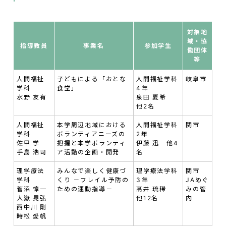
対象地
域・協
指導教員
事業名
参加学生
働団体
等
人間福祉
子どもによる「おとな
人間福祉学科
岐阜市
学科
食堂」
4年
水野 友有
泉田 夏希
他2名
人間福祉
本学周辺地域における
人間福祉学科
関市
学科
ボランティアニーズの
2年
佐甲 学
把握と本学ボランティ
伊藤 迅 他4
手島 浩司
ア活動の企画・開発
名
理学療法
みんなで楽しく健康づ
理学療法学科
関市
学科
くり －フレイル予防の
3年
JAめぐ
菅沼 惇一
ための運動指導－
髙井 琉稀
みの管
大嶽 晃弘
他12名
内
西中川 剛
時松 愛帆