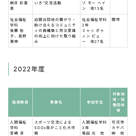
桝井 彩喜
いき”交流活動
ゾ モー ヘイ
恵
ン 他13名
社会福祉
迫間台団地の繋がり・
社会福祉学科
関市
学科
助け合えるコミュニテ
2年
後藤 裕
ィの再構築と防災意識
ミャッ ポゥ
子、高野
の向上に向けた取り組
ィン ピュ
晃伸
み
ー 他27名
2022年度
対象地
域・協
指導教員
事業名
参加学生
働団体
等
人間福祉
スポーツ交流による
人間福祉学科
可児市
学科
SDGs我がこと化大作
3年
カヤバ
宮嶋 淳
戦
張田 元 他
㈱ 他