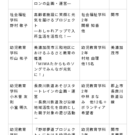
ロンの企画・運営—
社会福祉
高齢者施設に笑顔と元
社会福祉学科
関市
学科
気を届けるプロジェク
2年
野村 敬子
ト
関根 知香
—おしゃれアップで入
他
所生活を活性化！—
幼児教育
美濃加茂市三和地区に
幼児教育学科
美濃加
学科
おけるふるさと教育の
2年
茂市
杉山 祐子
推進
村地 由理
「MIWAたからものソ
他15名
ングでみんなが元気
に！」
幼児教育
長良川鉄道あそびスタ
幼児教育学科
郡上市
学科
ートレインの企画・運
2年
長良川
小木曽 友
営
中林 まな
鉄道沿
則
－長良川鉄道及び沿線
み 他12名＋
線
小室 明久
地域活性化を目的とし
ボランティア
た親子対象の遊び活動
希望者
－
幼児教育
『野球夢道プロジェク
幼児教育学科
関市
学科
ト』における幼児の運
2年
各務原