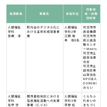
対象地
指導教員
事業名
参加学生
域・協働
団体等
人間福祉
町内会のデジタル化に
人間福祉
可児市市
学科
おける主体形成促進事
学科2年
民協働課
宮嶋 淳
業
江間 瑞
可児市市
希 他6名
民公益活
動センタ
ーMeets
可児市土
田自治連
合会
可児市土
田地区東
山自治会
NPO法人
DOREMI
みらい
人間福祉
関市倉知地区における
人間福祉
くらちふ
学科
住民福祉活動への支援
学科3年
れあいの
佐甲 学
事業（C.V.K）
早野 虹
まちづく