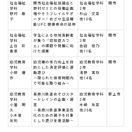
社会福祉
関市社会福祉協議会と
社会福祉学科
関市
学科
野村ゼミとの協働企画
2年
野村 敬
増やそうフレイルサポ
杉山 文菜
子
ーター！めざせ生活機
他10名
能UPと健康寿命の延伸
社会福祉
学生による地域高齢者
社会福祉学科
関市
学科
が集う「認知症カフ
2年
土谷 彩
ェ」の課題や発展に向
吉田 毬乃
喜恵
けた提案
他11名
幼児教育
幼児期の体力向上を目
幼児教育学科
関市
学科
的とした測定評価と運
2年
小椋 優
動遊び
浅野 実玖
作
－限られた保育時間内
他14名
で可能な取り組み－
幼児教育
長良川鉄道あぞびスタ
幼児教育学科
郡上市
学科
ートレインの企画・運
2年
小室 明
営
木崎 友菜
久
－長良川鉄道事業活性
他25名
小木曽
化のための親子を対象
友則
とした遊び支援活動－