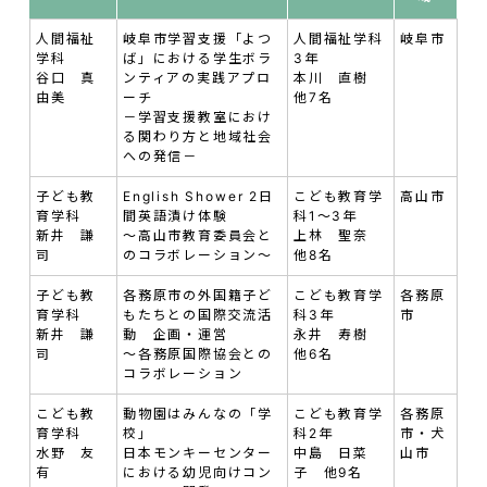
人間福祉
岐阜市学習支援「よつ
人間福祉学科
岐阜市
学科
ば」における学生ボラ
3年
谷口 真
ンティアの実践アプロ
本川 直樹
由美
ーチ
他7名
－学習支援教室におけ
る関わり方と地域社会
への発信－
子ども教
English Shower 2日
こども教育学
高山市
育学科
間英語漬け体験
科1～3年
新井 謙
～高山市教育委員会と
上林 聖奈
司
のコラボレーション～
他8名
子ども教
各務原市の外国籍子ど
こども教育学
各務原
育学科
もたちとの国際交流活
科3年
市
新井 謙
動 企画・運営
永井 寿樹
司
～各務原国際協会との
他6名
コラボレーション
こども教
動物園はみんなの「学
こども教育学
各務原
育学科
校」
科2年
市・犬
水野 友
日本モンキーセンター
中島 日菜
山市
有
における幼児向けコン
子 他9名