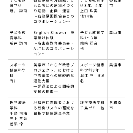
子ども教
各務原市の外国籍子ど
子ども教育学
各務原
育学科
もたちとの居場所づく
科3年、4年
市
新井 謙司
り活動 企画・運営
上田 珠実
～各務原国際協会との
他14名
コラボレーション～
子ども教
English Shower 英
子ども教育学
高山市
育学科
語漬け体験
科1～3年
新井 謙司
～高山市教育委員会・
熊﨑 彩音
ALTとのコラボレーシ
他
ョン～
スポーツ
美濃市「からだ改善プ
スポーツ健康
美濃市
健康科学
ロジェクト」における
科学科3年
科
中高齢者への継続的な
堀江 陸 他6
有川 一
運動支援
名
—郵送法による間接的
支援の推進—
理学療法
地域在住高齢者におけ
理学療法学科
各務原
学科
る転倒リスクの軽減を
千鳥ゼミ 他
市
千鳥 司浩
目指す健康調査事業
三上 章允
菅沼 惇一