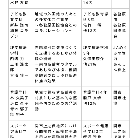
水野 友有
14名
子ども教
地域の外国籍の人々と
子ども教育学
各務原
育学科
の多文化共生事業
科3年
市
新井 謙司
～各務原国際協会との
佐竹 一稀
各務原
加藤 コラ
コラボレーション～
他13名
国際協
ゾン
会
理学療法
高齢期別に健康づくり
理学療法学科
JAめぐ
学科
を支援するあしゆび体
3年
みの管
西嶋 力
操の開発
久保田康介
内
三川 浩太
－前期高齢者のタオル
他21名
あんし
郎
であしゆび体操、後期
ん郡上
菅沼 惇一
高齢者のあしゆび圧迫
体操の効果－
看護学科
地域で暮らす高齢者を
看護学科4年
関市
林 久美子
対象とした基本的な感
舩戸 果歩
関市社
足立 久子
染予防のための啓発活
他12名
協
青木 郁子
動
柴 裕子
スポーツ
関市上之保地区におけ
スポーツ健康
関市
健康科学
る間接的・直接的手法
科学科3年
上之保
科
を用いた運動継続支援
飯沼 智也
ほほえ