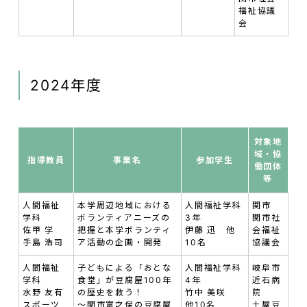
福祉協議
会
2024年度
対象地
域・協
指導教員
事業名
参加学生
働団体
等
人間福祉
本学周辺地域における
人間福祉学科
関市
学科
ボランティアニーズの
3年
関市社
佐甲 学
把握と本学ボランティ
伊藤 迅 他
会福祉
手島 浩司
ア活動の企画・開発
10名
協議会
人間福祉
子どもによる「おとな
人間福祉学科
岐阜市
学科
食堂」が豆腐屋100年
4年
近石病
水野 友有
の歴史を救う！
竹中 美咲
院
スポーツ
～関市富之保の豆腐屋
他10名
土屋豆