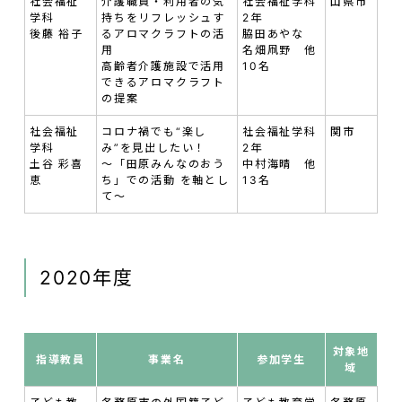
社会福祉
介護職員・利用者の気
社会福祉学科
山県市
学科
持ちをリフレッシュす
2年
後藤 裕子
るアロマクラフトの活
脇田あやな
用
名畑凧野 他
高齢者介護施設で活用
10名
できるアロマクラフト
の提案
社会福祉
コロナ禍でも“楽し
社会福祉学科
関市
学科
み”を見出したい！
2年
土谷 彩喜
～「田原みんなのおう
中村海晴 他
恵
ち」での活動 を軸とし
13名
て～
2020年度
対象地
指導教員
事業名
参加学生
域