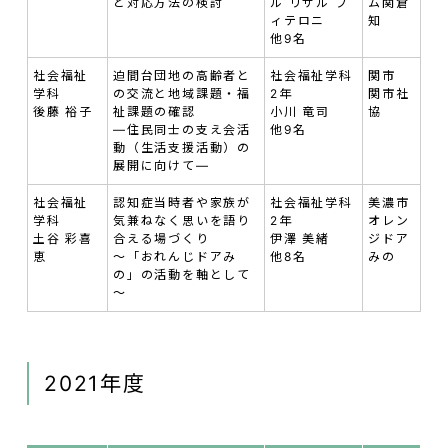
と対応方法の検討
ル リザル フ
ム関倉
ィテロニ
知
他9名
社会福祉
迫間台団地の高齢者と
社会福祉学科
関市
学科
の交流と地域課題・福
2年
関市社
後藤 裕子
祉課題の確認
小川 竜司
協
—住民同士の支え会活
他9名
動（生活支援活動）の
展開に向けて—
社会福祉
認知症当時者や家族が
社会福祉学科
美濃市
学科
気兼ねなく思いを語り
2年
オレン
土谷 彩喜
合える場づくり
伊澤 美緒
ジドア
恵
～「おれんじドアみ
他8名
みの
の」の活動を軸として
～
2021年度