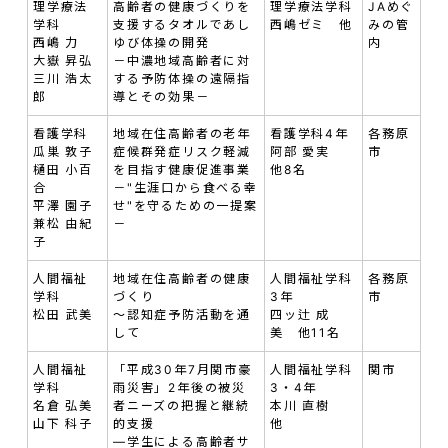
理学療法
高齢者の健康づくりを
理学療法学科
JAめぐ
学科
支援するタオルであし
西嶋ゼミ 他
みの管
西嶋 力
ゆび体操の開発
内
大嶽 昇弘
－中濃地域高齢者に対
三川 浩太
する予防体操の遠隔指
郎
導とその効果－
看護学科
地域在住高齢者の老年
看護学科4年
各務原
瓜巣 敦子
症候群発症リスク軽減
阿部 愛実
市
樋田 小百
を目指す健康促進事業
他8名
合
－"生涯口から食べる幸
平澤 園子
せ"を守るための一提案
兼松 由紀
－
子
人間福祉
地域在住高齢者の健康
人間福祉学科
各務原
学科
づくり
3年
市
松田 武美
～認知症予防活動を通
四ッ辻 成
して
美 他11名
人間福祉
「平成30年7月関市豪
人間福祉学科
関市
学科
雨災害」2年後の被災
3・4年
名倉 弘美
者ニーズの把握と継続
本川 直樹
山下 科子
的支援
他
—学生による高齢者サ