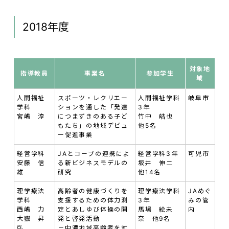
2018年度
対象地
指導教員
事業名
参加学生
域
人間福祉
スポーツ・レクリエー
人間福祉学科
岐阜市
学科
ションを通した「発達
3年
宮嶋 淳
につまずきのある子ど
竹中 皓也
もたち」の地域デビュ
他5名
ー促進事業
経営学科
JAとコープの連携によ
経営学科3年
可児市
安藤 信
る新ビジネスモデルの
坂井 伸二
雄
研究
他14名
理学療法
高齢者の健康づくりを
理学療法学科
JAめぐ
学科
支援するための体力測
3年
みの管
西嶋 力
定とあしゆび体操の開
馬場 絵未
内
大嶽 昇
発と啓発活動
奈 他9名
弘
－中濃地域高齢者を対