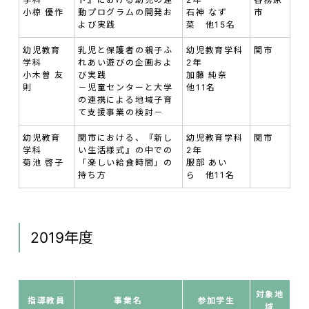
小椋 優作
動プログラムの開発お
石神 なず
市
よび実践
菜 他15名
幼児教育
乳児と保護者の親子ふ
幼児教育学科
関市
学科
れあい遊びの企画およ
2年
小木曽 友
び実践
加藤 純奈
則
－児童センターと大学
他11名
の連携による地域子育
て支援事業の検討－
幼児教育
関市における、『新し
幼児教育学科
関市
学科
い生活様式』の中での
2年
菊池 啓子
「楽しい給食時間」の
服部 あい
持ち方
ら 他11名
2019年度
対象地
指導教員
事業名
参加学生
域