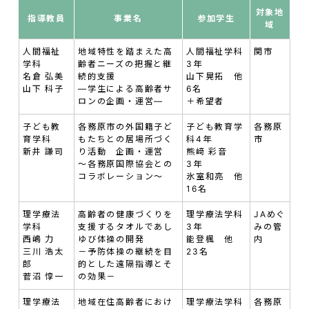
対象地
指導教員
事業名
参加学生
域
人間福祉
地域特性を踏まえた高
人間福祉学科
関市
学科
齢者ニーズの把握と継
3年
名倉 弘美
続的支援
山下晃拓 他
山下 科子
—学生による高齢者サ
6名
ロンの企画・運営—
＋希望者
子ども教
各務原市の外国籍子ど
子ども教育学
各務原
育学科
もたちとの居場所づく
科4年
市
新井 謙司
り活動 企画・運営
熊﨑 彩音
～各務原国際協会との
3年
コラボレーション～
氷室和亮 他
16名
理学療法
高齢者の健康づくりを
理学療法学科
JAめぐ
学科
支援するタオルであし
3年
みの管
西嶋 力
ゆび体操の開発
能登楓 他
内
三川 浩太
－予防体操の継続を目
23名
郎
的とした遠隔指導とそ
菅沼 惇一
の効果－
理学療法
地域在住高齢者におけ
理学療法学科
各務原