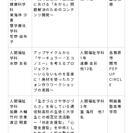
健康科学
における「おから」問
腐
科
題解決のためのコンテ
東海林 沙
ンツ開発～
貴
理学療法
学科
笠野 由布
子
人間福祉
アップサイクルから
人間福祉学科
各務原
学科
「サーキュラー・エコ
1年
市
水野 友有
ノミー」を考えるプロ
遠藤 圭彩
関市
ジェクト
他12名
PEP
～いらないものを音楽
UP
に！廃材を使ったカフ
CIRCL
ォン作りワークショッ
E
プの実践～
人間福祉
「生きづらさや学びづ
人間福祉学科
明誠義
学科
らさ」を有している通
3年
塾高等
加藤 大輔
信制高校の生徒と大学
室 海月 他7
学院
竹村 忠憲
生との相互交流活動
名
渡辺 明夏
～「伴走支援型」「心
理支援型」を中核とし