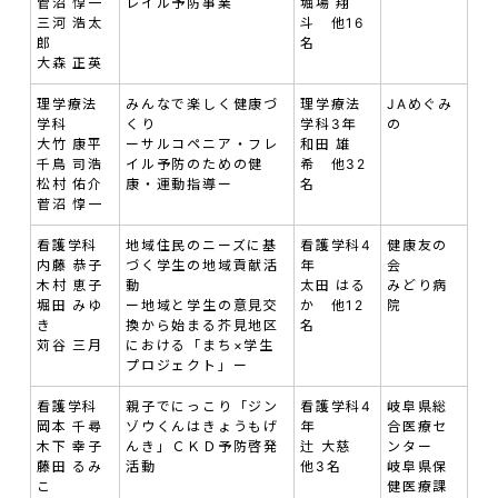
菅沼 惇一
レイル予防事業
堀場 翔
三河 浩太
斗 他16
郎
名
大森 正英
理学療法
みんなで楽しく健康づ
理学療法
JAめぐみ
学科
くり
学科3年
の
大竹 康平
ーサルコペニア・フレ
和田 雄
千鳥 司浩
イル予防のための健
希 他32
松村 佑介
康・運動指導ー
名
菅沼 惇一
看護学科
地域住民のニーズに基
看護学科4
健康友の
内藤 恭子
づく学生の地域貢献活
年
会
木村 恵子
動
太田 はる
みどり病
堀田 みゆ
ー地域と学生の意見交
か 他12
院
き
換から始まる芥見地区
名
苅谷 三月
における「まち×学生
プロジェクト」ー
看護学科
親子でにっこり「ジン
看護学科4
岐阜県総
岡本 千尋
ゾウくんはきょうもげ
年
合医療セ
木下 幸子
んき」ＣＫＤ予防啓発
辻 大慈
ンター
藤田 るみ
活動
他3名
岐阜県保
こ
健医療課