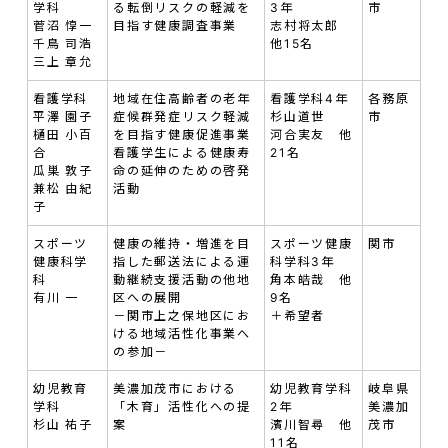
学科
る転倒リスクの軽減を
3年
市
菅沼 惇一
目指す健康調査事業
志村将太郎
千鳥 司浩
他15名
三上 章允
看護学科
地域在住高齢者の老年
看護学科4年
各務原
平澤 園子
症候群発症リスク軽減
杉山道世
市
樋田 小百
を目指す健康促進事業
河合実友 他
合
看護学生による健康寿
21名
瓜巣 敦子
命の延伸のための啓発
兼松 由紀
活動
子
スポーツ
健康の維持・増進を目
スポーツ健康
関市
健康科学
指した郵送法による運
科学科3年
科
動継続支援活動の他地
角本皓哉 他
有川 一
区への展開
9名
－関市上之保地区にお
＋希望者
ける地域活性化事業へ
の参加－
幼児教育
美濃加茂市における
幼児教育学科
岐阜県
学科
「木育」活性化への提
2年
美濃加
杉山 祐子
案
濱川智尋 他
茂市
11名