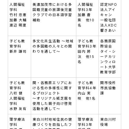
人間福祉
美濃加茂市における多
人間福祉
認定NPO
学科
国籍児童の放課後児童
学科3年
法人アイ
竹村 忠憲
クラブでの日本語学習
加藤 蒼
キャン
加藤 大輔
補助
紫 他10
一般社団
渡辺 明夏
名
法人KDC
響きあい
子ども教
多文化共生活動 ～地域
子ども教
各務原国
育学科
の多国籍の人々との関
育学科3年
際協会
新井 謙司
わりを通して～
田内 將
タイ・シ
汰 他15
ーナカリ
名
ンウィロ
ート大学
教育学部
子ども教
関・各務原エリアにお
子ども教
関市役所
育学科
ける性の多様性に関す
育学科4年
市民協働
八桁 健
るプロジェクト
内山 実
課
人間福祉
～オリジナル紙芝居を
咲 他1名
学科
使用した親子向け啓発
水野 友有
活動を通して～
理学療法
東白川村地域住民の健
理学療法
東白川村
学科
康づくりを目指したフ
学科3年
役場