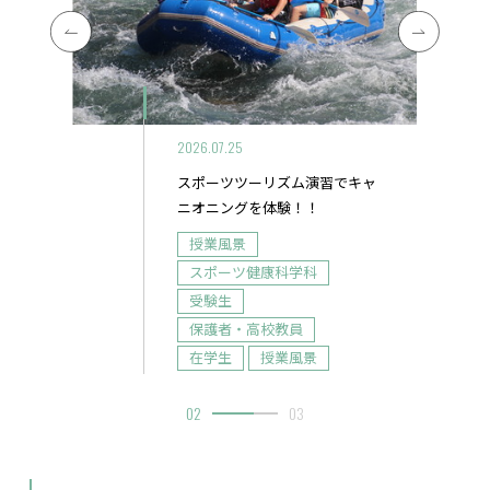
2026.07.25
な証明
スポーツツーリズム演習でキャ
ました
ニオニングを体験！！
授業風景
スポーツ健康科学科
受験生
保護者・高校教員
在学生
授業風景
02
03