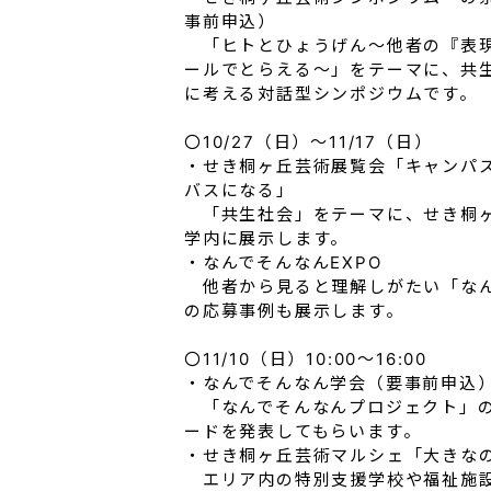
事前申込）
「ヒトとひょうげん～他者の『表
ールでとらえる～」をテーマに、共
に考える対話型シンポジウムです。
〇10/27（日）～11/17（日）
・せき桐ヶ丘芸術展覧会「キャンパ
バスになる」
「共生社会」をテーマに、せき桐ヶ
学内に展示します。
・なんでそんなんEXPO
他者から見ると理解しがたい「なん
の応募事例も展示します。
〇11/10（日）10:00～16:00
・なんでそんなん学会（要事前申込
「なんでそんなんプロジェクト」の
ードを発表してもらいます。
・せき桐ヶ丘芸術マルシェ「大きな
エリア内の特別支援学校や福祉施設