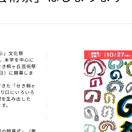
ふ」文化祭
て、本学を中心に
せき桐ヶ丘芸術祭
（日）に開幕しま
できた「せき桐ヶ
切り口にいろいろ
観を生み出した
ます。
祭の開幕式」（要