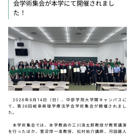
会学術集会が本学にて開催されまし
た！
2026
年
6
月
14
日（日）、中部学院大学関キャンパスに
て、第
36
回岐阜県理学療法学会学術集会が開催されまし
た。
本学術集会では、本学教員の三川浩太郎教授が教育講演
を行ったほか、菅沼惇一准教授、松村佑介講師、河田龍人