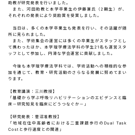
助教が研究発表を行いました。
また、河田助教と本学卒業生の伊藤兼氏（
2
期生）が、
それぞれの発表により奨励賞を受賞しました。
当日は、多くの本学卒業生も発表を行い、その活躍が随
所に見られました。
また、学術集会の運営には多くの卒業生がスタッフとし
て携わったほか、本学理学療法学科の学生
21
名も運営スタ
ッフとして参加し、円滑な学会運営に貢献しました。
今後も本学理学療法学科では、学術活動への積極的な参
加を通じて、教育・研究活動のさらなる発展に努めてまい
ります。
【教育講演：三川教授】
「基礎から学ぶ呼吸リハビリテーションのエビデンスと臨
床－研究知見を臨床にどうつなぐか－」
【研究発表：菅沼准教授】
「地域在住中高齢者における二重課題歩行の
Dual Task
Cost
と歩行速度との関連」