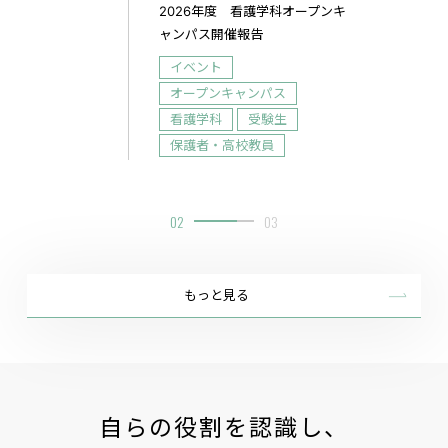
年度 看護学科オープンキ
2026年度 看護学科オープンキ
開催報告
ャンパス開催報告
ト
大学からのおしらせ
ンキャンパス
イベント
科
受験生
オープンキャンパス
・高校教員
看護学科
受験生
保護者・高校教員
03
03
もっと見る
自らの役割を認識し、