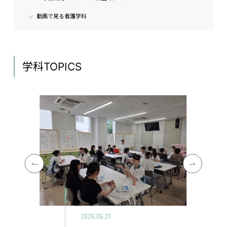
動画で見る看護学科
学科TOPICS
21
2026.05.17