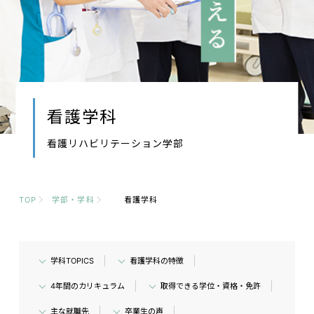
看護学科
看護リハビリテーション学部
TOP
学部・学科
看護学科
学科TOPICS
看護学科の特徴
4年間のカリキュラム
取得できる学位・資格・免許
主な就職先
卒業生の声